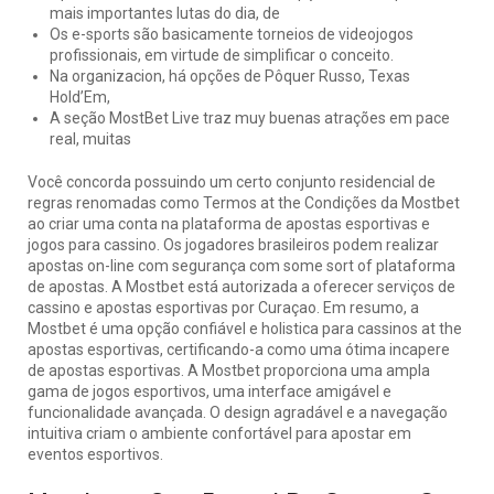
mais importantes lutas do dia, de
Os e-sports são basicamente torneios de videojogos
profissionais, em virtude de simplificar o conceito.
Na organizacion, há opções de Pôquer Russo, Texas
Hold’Em,
A seção MostBet Live traz muy buenas atrações em pace
real, muitas
Você concorda possuindo um certo conjunto residencial de
regras renomadas como Termos at the Condições da Mostbet
ao criar uma conta na plataforma de apostas esportivas e
jogos para cassino. Os jogadores brasileiros podem realizar
apostas on-line com segurança com some sort of plataforma
de apostas. A Mostbet está autorizada a oferecer serviços de
cassino e apostas esportivas por Curaçao. Em resumo, a
Mostbet é uma opção confiável e holistica para cassinos at the
apostas esportivas, certificando-a como uma ótima incapere
de apostas esportivas. A Mostbet proporciona uma ampla
gama de jogos esportivos, uma interface amigável e
funcionalidade avançada. O design agradável e a navegação
intuitiva criam o ambiente confortável para apostar em
eventos esportivos.