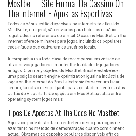
Mostbet – Site Formal De Cassino On
The Internet E Apostas Esportivas
Todos os bônus estão disponíveis no internet site oficial do
MostBet e, em geral, são enviados para todos os usuários
registrados na referencia de e-mail. O cassino MostBet On the
internet oferece milhares para jogos, incluindo os populares
caça-níqueis que cativaram os usuários locais.
A companhia usa todo clase de recompensa em virtude de
atrair novos jogadores e manter the lealdade de jogadores
antigos. O primary objetivo do MostBet Brasil é estabelecer
uma posição search engine optimization igual na indústria de
jogos on the internet do Brasil electronic fornecer um lugar
seguro, lucrativo e empolgante para apostadores entusiastas.
Os fãs de E-sports terão opções em MostBet apostas entre
operating system jogos mais
Tipos De Apostas At The Odds No Mostbet
Aqui você pode desfrutar do entretenimento para jogos de
azar tanto no método de demonstração quanto com dinheiro
actual. Sistemas de deposito populares disponíveis afin de