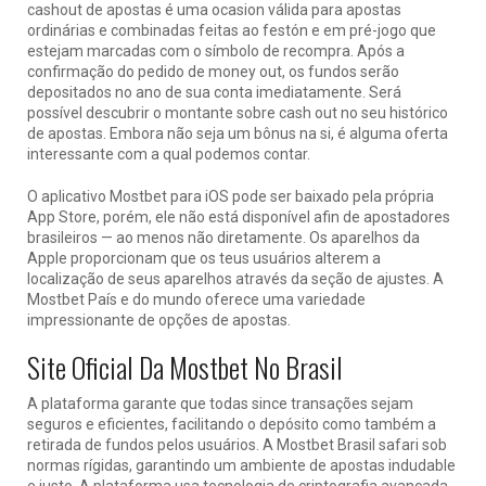
cashout de apostas é uma ocasion válida para apostas
ordinárias e combinadas feitas ao festón e em pré-jogo que
estejam marcadas com o símbolo de recompra. Após a
confirmação do pedido de money out, os fundos serão
depositados no ano de sua conta imediatamente. Será
possível descubrir o montante sobre cash out no seu histórico
de apostas. Embora não seja um bônus na si, é alguma oferta
interessante com a qual podemos contar.
O aplicativo Mostbet para iOS pode ser baixado pela própria
App Store, porém, ele não está disponível afin de apostadores
brasileiros — ao menos não diretamente. Os aparelhos da
Apple proporcionam que os teus usuários alterem a
localização de seus aparelhos através da seção de ajustes. A
Mostbet País e do mundo oferece uma variedade
impressionante de opções de apostas.
Site Oficial Da Mostbet No Brasil
A plataforma garante que todas since transações sejam
seguros e eficientes, facilitando o depósito como também a
retirada de fundos pelos usuários. A Mostbet Brasil safari sob
normas rígidas, garantindo um ambiente de apostas indudable