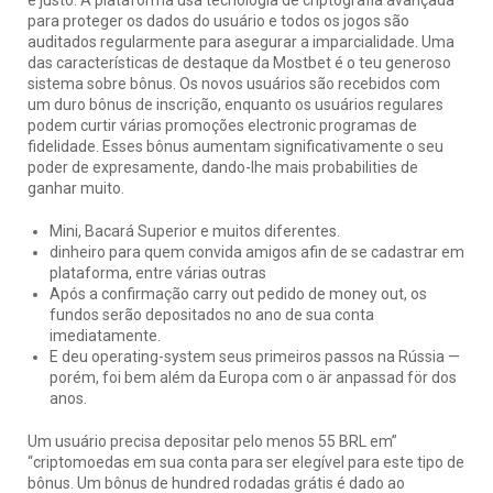
e justo. A plataforma usa tecnologia de criptografia avançada
para proteger os dados do usuário e todos os jogos são
auditados regularmente para asegurar a imparcialidade. Uma
das características de destaque da Mostbet é o teu generoso
sistema sobre bônus. Os novos usuários são recebidos com
um duro bônus de inscrição, enquanto os usuários regulares
podem curtir várias promoções electronic programas de
fidelidade. Esses bônus aumentam significativamente o seu
poder de expresamente, dando-lhe mais probabilities de
ganhar muito.
Mini, Bacará Superior e muitos diferentes.
dinheiro para quem convida amigos afin de se cadastrar em
plataforma, entre várias outras
Após a confirmação carry out pedido de money out, os
fundos serão depositados no ano de sua conta
imediatamente.
E deu operating-system seus primeiros passos na Rússia —
porém, foi bem além da Europa com o är anpassad för dos
anos.
Um usuário precisa depositar pelo menos 55 BRL em”
“criptomoedas em sua conta para ser elegível para este tipo de
bônus. Um bônus de hundred rodadas grátis é dado ao