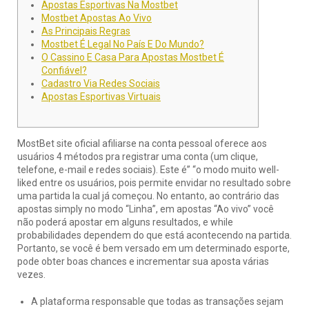
Apostas Esportivas Na Mostbet
Mostbet Apostas Ao Vivo
As Principais Regras
Mostbet É Legal No País E Do Mundo?
O Cassino E Casa Para Apostas Mostbet É
Confiável?
Cadastro Via Redes Sociais
Apostas Esportivas Virtuais
MostBet site oficial afiliarse na conta pessoal oferece aos
usuários 4 métodos pra registrar uma conta (um clique,
telefone, e-mail e redes sociais). Este é” “o modo muito well-
liked entre os usuários, pois permite envidar no resultado sobre
uma partida la cual já começou. No entanto, ao contrário das
apostas simply no modo “Linha”, em apostas “Ao vivo” você
não poderá apostar em alguns resultados, e while
probabilidades dependem do que está acontecendo na partida.
Portanto, se você é bem versado em um determinado esporte,
pode obter boas chances e incrementar sua aposta várias
vezes.
A plataforma responsable que todas as transações sejam