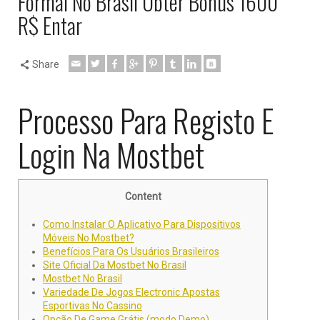
Formal No Brasil Obter Bônus 1600
R$ Entar
Share
Processo Para Registo E
Login Na Mostbet
Content
Como Instalar O Aplicativo Para Dispositivos
Móveis No Mostbet?
Benefícios Para Os Usuários Brasileiros
Site Oficial Da Mostbet No Brasil
Mostbet No Brasil
Variedade De Jogos Electronic Apostas
Esportivas No Cassino
Opção De Game Grátis (modo Demo)