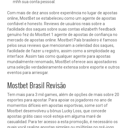
mhh sua conta pessoal.
Com mais de dez anos sobre experiência no lugar de apostas
online, MostBet se estabeleceu como um agente de apostas
confiável e honesto. Reviews de usuários reais sobre a
facilidade dos saques sobre suas contas elizabeth feedback
genuíno fez do Mostbet 1 agente de apostas de confiança no
mercado de apostas online. Mostbet País brasileiro é famoso
pelos seus reviews que mencionam a celeridad dos saques,
facilidade de fazer u registro, assim como a simplicidade ag
interface. Assim tais como qualquer agente para apostas
mundialmente renomado, MostBet oferece aos apostadores
uma seleção verdadeiramente extensa sobre esporte e outros
eventos para arriesgar.
Mostbet Brasil Revisão
Tem mais para 3 mil games, além de opções de mais sobre 20
esportes para apostar. Para apoiar os jogadores no ano de
momentos difíceis em apostas esportivas, some sort of
Mostbet desenvolveu u bônus Lucky Loss, que concede
apostas grátis caso você esteja em alguma maré de
casualidad. Para ter acesso a esta promoção, é necessário os
quais você realize apostas simples ou múltiplas no pré-jogo