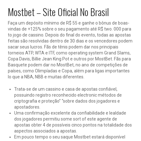
Mostbet – Site Oficial No Brasil
Faça um depósito mínimo de R$ 55 e ganhe o bônus de boas-
vindas de +125% sobre o seu pagamento até R$ two. 000 para
to jogo de cassino. Depois do final do evento, todas as apostas
feitas são resolvidas dentro de 30 dias e os vencedores podem
sacar seus lucros. Fãs de tênis podem dar nos principais
torneios ATP, WTA e ITF, como operating system Grand Slams,
Copa Davis, Billie Jean King Pot e outros por MostBet. Fãs para
Basquete podem dar no MostBet, no ano de competições de
países, como Olimpíadas e Copa, além para ligas importantes
lo que a NBA, NBB e muitas diferentes.
Trata-se de um cassino e casa de apostas confiável,
possuindo registro reconhecido electronic métodos de
criptografia e proteção” “sobre dados dos jogadores e
apostadores.
Uma confirmação excelente da confiabilidade e lealdade
dos jogadores permitiu some sort of este agente de
apostas obter 4 de possíveis cinco pontos na totalidade dos
aspectos associados a apostas.
Em pouco tempo o seu saque Mostbet estará disponível