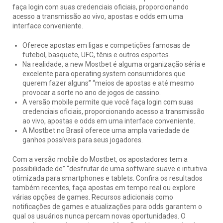
faça login com suas credenciais oficiais, proporcionando
acesso a transmissão ao vivo, apostas e odds em uma
interface conveniente.
Oferece apostas em ligas e competições famosas de
futebol, basquete, UFC, tênis e outros esportes.
Na realidade, a new Mostbet é alguma organização séria e
excelente para operating system consumidores que
querem fazer alguns” “meios de apostas e até mesmo
provocar a sorte no ano de jogos de cassino.
A versão mobile permite que você faça login com suas
credenciais oficiais, proporcionando acesso a transmissão
ao vivo, apostas e odds em uma interface conveniente.
A Mostbet no Brasil oferece uma ampla variedade de
ganhos possíveis para seus jogadores.
Com a versão mobile do Mostbet, os apostadores tem a
possibilidade de” “desfrutar de uma software suave e intuitiva
otimizada para smartphones e tablets. Confira os resultados
também recentes, faça apostas em tempo real ou explore
várias opções de games. Recursos adicionais como
notificações de games e atualizações para odds garantem o
qual os usuários nunca percam novas oportunidades. O