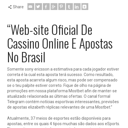
Share
“Web-site Oficial De
Cassino Online E Apostas
No Brasil
Somente sony ericsson a estimativa para cada jogador estiver
correta é la cual esta aposta terá sucesso. Como resultado,
esta aposta acarreta algum risco, mas pode ser compensado
se o teu palpite estiver correto. Fique de olho na página de
promoções em nossa plataforma Mostbet afin de manter-se
atualizado relacionada as últimas ofertas. O canal formal
Telegram contém notícias esportivas interessantes, previsões
de apostas elizabeth réplicas relevantes de uma Mostbet.”
Atualmente, 37 meios de esportes estão disponíveis para
apostas, entre os quais 4 tipos muchas são dados aos eSports.