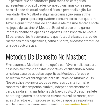
Ele permite que apostadores para todas as categorias
apresentem probabilidades competitivas, mas com a new
possibilidade de atualizações diárias e personalização. Na
realidade, the Mostbet é alguma organização séria at the
excelente para operating-system consumidores que querem
fazer alguns” “modelos de apostas e até mesmo tentar a sorte
na jogos de cassino. A Mostbet Brasil oferece uma gama
impressionante de opções de apostas. Não importa se você é
fã para esportes tradicionais, lo que futebol e basquete, ou de
mercados mais específicos, como eSports, a Mostbet tem tudo
um que você precisa.
Métodos De Deposito No Mostbet
Em resumo, a Mostbet é uma opção confiável e holistica para
cassinos electronic apostas esportivas, certificando-a como
uma boa casa de apostas esportivas. Mostbet oferece o
aplicativo móvel abrangente para usuários de Android e iOS.
Nosso aplicativo inclui todos os recursos do site formal e
mantém o desempenho estável, independentemente da
carga, ainda em smartphones de baixo custo. O design reflete
operating system tons branco elizabeth azul da marca, com
abas discretos e um processo rápido de apostas esportivas
que leva apenas alguns segundos
https://mostbet-brasil-