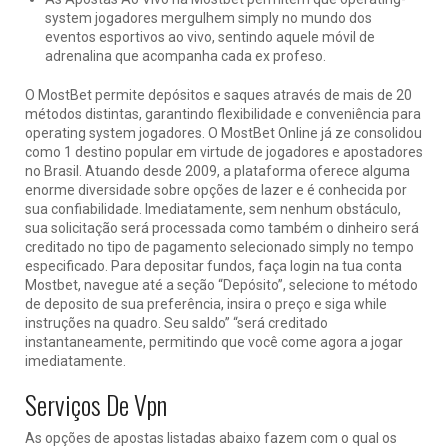
system jogadores mergulhem simply no mundo dos
eventos esportivos ao vivo, sentindo aquele móvil de
adrenalina que acompanha cada ex profeso.
O MostBet permite depósitos e saques através de mais de 20
métodos distintas, garantindo flexibilidade e conveniência para
operating system jogadores. O MostBet Online já ze consolidou
como 1 destino popular em virtude de jogadores e apostadores
no Brasil. Atuando desde 2009, a plataforma oferece alguma
enorme diversidade sobre opções de lazer e é conhecida por
sua confiabilidade. Imediatamente, sem nenhum obstáculo,
sua solicitação será processada como também o dinheiro será
creditado no tipo de pagamento selecionado simply no tempo
especificado. Para depositar fundos, faça login na tua conta
Mostbet, navegue até a seção “Depósito”, selecione to método
de deposito de sua preferência, insira o preço e siga while
instruções na quadro. Seu saldo” “será creditado
instantaneamente, permitindo que você come agora a jogar
imediatamente.
Serviços De Vpn
As opções de apostas listadas abaixo fazem com o qual os