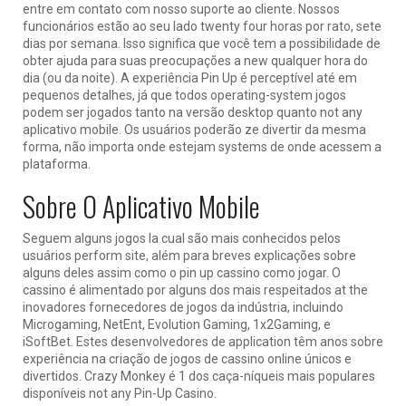
entre em contato com nosso suporte ao cliente. Nossos
funcionários estão ao seu lado twenty four horas por rato, sete
dias por semana. Isso significa que você tem a possibilidade de
obter ajuda para suas preocupações a new qualquer hora do
dia (ou da noite). A experiência Pin Up é perceptível até em
pequenos detalhes, já que todos operating-system jogos
podem ser jogados tanto na versão desktop quanto not any
aplicativo mobile. Os usuários poderão ze divertir da mesma
forma, não importa onde estejam systems de onde acessem a
plataforma.
Sobre O Aplicativo Mobile
Seguem alguns jogos la cual são mais conhecidos pelos
usuários perform site, além para breves explicações sobre
alguns deles assim como o pin up cassino como jogar. O
cassino é alimentado por alguns dos mais respeitados at the
inovadores fornecedores de jogos da indústria, incluindo
Microgaming, NetEnt, Evolution Gaming, 1x2Gaming, e
iSoftBet. Estes desenvolvedores de application têm anos sobre
experiência na criação de jogos de cassino online únicos e
divertidos. Crazy Monkey é 1 dos caça-níqueis mais populares
disponíveis not any Pin-Up Casino.