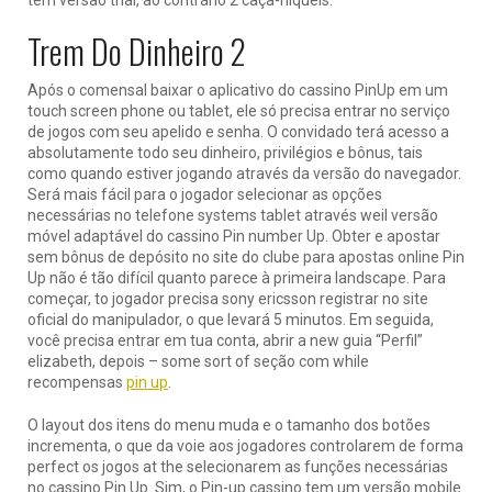
tem versão trial, ao contrário 2 caça-níqueis.
Trem Do Dinheiro 2
Após o comensal baixar o aplicativo do cassino PinUp em um
touch screen phone ou tablet, ele só precisa entrar no serviço
de jogos com seu apelido e senha. O convidado terá acesso a
absolutamente todo seu dinheiro, privilégios e bônus, tais
como quando estiver jogando através da versão do navegador.
Será mais fácil para o jogador selecionar as opções
necessárias no telefone systems tablet através weil versão
móvel adaptável do cassino Pin number Up. Obter e apostar
sem bônus de depósito no site do clube para apostas online Pin
Up não é tão difícil quanto parece à primeira landscape. Para
começar, to jogador precisa sony ericsson registrar no site
oficial do manipulador, o que levará 5 minutos. Em seguida,
você precisa entrar em tua conta, abrir a new guia “Perfil”
elizabeth, depois – some sort of seção com while
recompensas
pin up
.
O layout dos itens do menu muda e o tamanho dos botões
incrementa, o que da voie aos jogadores controlarem de forma
perfect os jogos at the selecionarem as funções necessárias
no cassino Pin Up. Sim, o Pin-up cassino tem um versão mobile