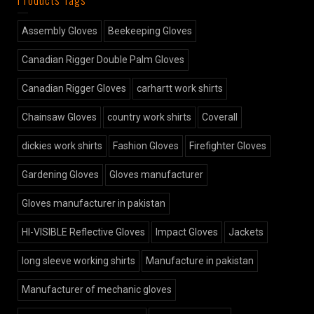
Products Tags
Assembly Gloves
Beekeeping Gloves
Canadian Rigger Double Palm Gloves
Canadian Rigger Gloves
carhartt work shirts
Chainsaw Gloves
country work shirts
Coverall
dickies work shirts
Fashion Gloves
Firefighter Gloves
Gardening Gloves
Gloves manufacturer
Gloves manufacturer in pakistan
HI-VISIBLE Reflective Gloves
Impact Gloves
Jackets
long sleeve working shirts
Manufacture in pakistan
Manufacturer of mechanic gloves