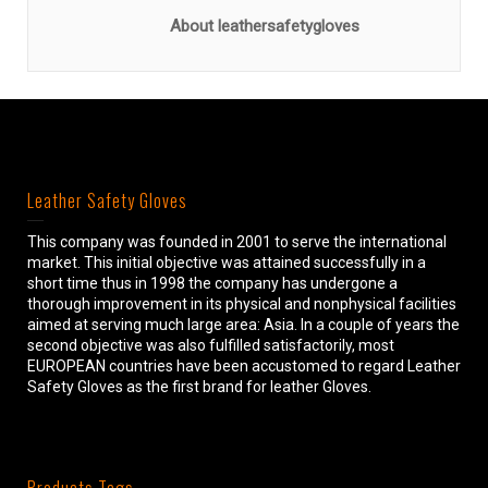
About leathersafetygloves
Leather Safety Gloves
This company was founded in 2001 to serve the international
market. This initial objective was attained successfully in a
short time thus in 1998 the company has undergone a
thorough improvement in its physical and nonphysical facilities
aimed at serving much large area: Asia. In a couple of years the
second objective was also fulfilled satisfactorily, most
EUROPEAN countries have been accustomed to regard Leather
Safety Gloves as the first brand for leather Gloves.