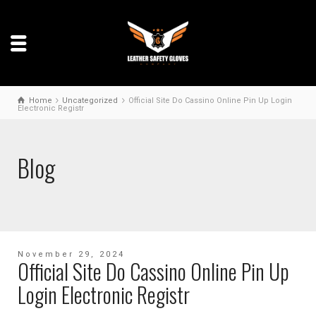
Home
Uncategorized
Official Site Do Cassino Online Pin Up Login
Electronic Registr
Blog
November 29, 2024
Official Site Do Cassino Online Pin Up
Login Electronic Registr