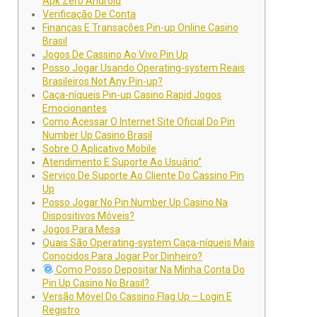
Apk Zero Android
Verificação De Conta
Finanças E Transações Pin-up Online Casino
Brasil
Jogos De Cassino Ao Vivo Pin Up
Posso Jogar Usando Operating-system Reais
Brasileiros Not Any Pin-up?
Caça-níqueis Pin-up Casino Rapid Jogos
Emocionantes
Como Acessar O Internet Site Oficial Do Pin
Number Up Casino Brasil
Sobre O Aplicativo Mobile
Atendimento E Suporte Ao Usuário”
Serviço De Suporte Ao Cliente Do Cassino Pin
Up
Posso Jogar No Pin Number Up Casino Na
Dispositivos Móveis?
Jogos Para Mesa
Quais São Operating-system Caça-níqueis Mais
Conocidos Para Jogar Por Dinheiro?
Como Posso Depositar Na Minha Conta Do
Pin Up Casino No Brasil?
Versão Móvel Do Cassino Flag Up – Login E
Registro