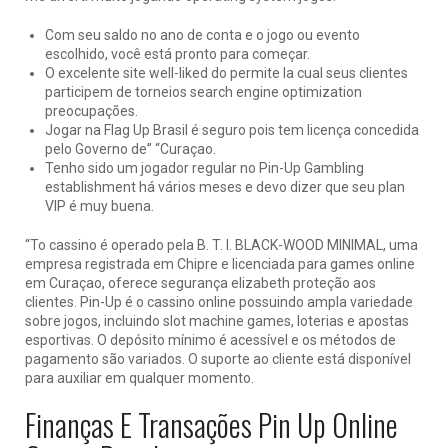
Com seu saldo no ano de conta e o jogo ou evento
escolhido, você está pronto para começar.
O excelente site well-liked do permite la cual seus clientes
participem de torneios search engine optimization
preocupações.
Jogar na Flag Up Brasil é seguro pois tem licença concedida
pelo Governo de” “Curaçao.
Tenho sido um jogador regular no Pin-Up Gambling
establishment há vários meses e devo dizer que seu plan
VIP é muy buena.
“To cassino é operado pela B. T. I. BLACK-WOOD MINIMAL, uma
empresa registrada em Chipre e licenciada para games online
em Curaçao, oferece segurança elizabeth proteção aos
clientes. Pin-Up é o cassino online possuindo ampla variedade
sobre jogos, incluindo slot machine games, loterias e apostas
esportivas. O depósito mínimo é acessível e os métodos de
pagamento são variados. O suporte ao cliente está disponível
para auxiliar em qualquer momento.
Finanças E Transações Pin Up Online