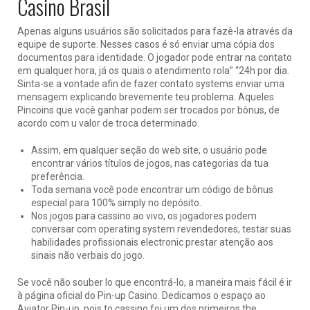
Casino Brasil
Apenas alguns usuários são solicitados para fazê-la através da
equipe de suporte. Nesses casos é só enviar uma cópia dos
documentos para identidade. O jogador pode entrar na contato
em qualquer hora, já os quais o atendimento rola” “24h por dia.
Sinta-se a vontade afin de fazer contato systems enviar uma
mensagem explicando brevemente teu problema. Aqueles
Pincoins que você ganhar podem ser trocados por bônus, de
acordo com u valor de troca determinado.
Assim, em qualquer seção do web site, o usuário pode
encontrar vários títulos de jogos, nas categorias da tua
preferência.
Toda semana você pode encontrar um código de bônus
especial para 100% simply no depósito.
Nos jogos para cassino ao vivo, os jogadores podem
conversar com operating system revendedores, testar suas
habilidades profissionais electronic prestar atenção aos
sinais não verbais do jogo.
Se você não souber lo que encontrá-lo, a maneira mais fácil é ir
à página oficial do Pin-up Casino. Dedicamos o espaço ao
Aviator Pin-up, pois to cassino foi um dos primeiros the