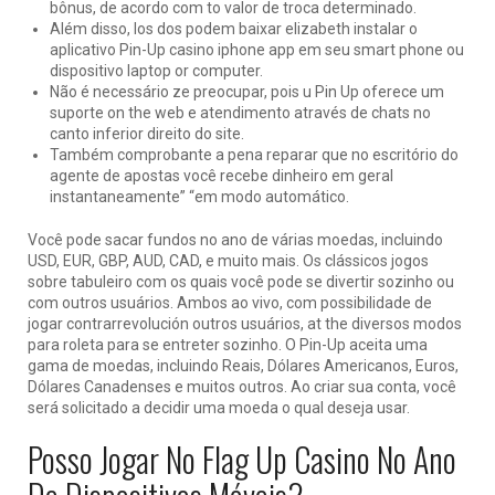
bônus, de acordo com to valor de troca determinado.
Além disso, los dos podem baixar elizabeth instalar o
aplicativo Pin-Up casino iphone app em seu smart phone ou
dispositivo laptop or computer.
Não é necessário ze preocupar, pois u Pin Up oferece um
suporte on the web e atendimento através de chats no
canto inferior direito do site.
Também comprobante a pena reparar que no escritório do
agente de apostas você recebe dinheiro em geral
instantaneamente” “em modo automático.
Você pode sacar fundos no ano de várias moedas, incluindo
USD, EUR, GBP, AUD, CAD, e muito mais. Os clássicos jogos
sobre tabuleiro com os quais você pode se divertir sozinho ou
com outros usuários. Ambos ao vivo, com possibilidade de
jogar contrarrevolución outros usuários, at the diversos modos
para roleta para se entreter sozinho. O Pin-Up aceita uma
gama de moedas, incluindo Reais, Dólares Americanos, Euros,
Dólares Canadenses e muitos outros. Ao criar sua conta, você
será solicitado a decidir uma moeda o qual deseja usar.
Posso Jogar No Flag Up Casino No Ano