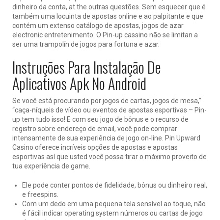
dinheiro da conta, at the outras questões. Sem esquecer que é
também uma locuinta de apostas online e ao palpitante e que
contém um extenso catálogo de apostas, jogos de azar
electronic entretenimento. O Pin-up cassino não se limitan a
ser uma trampolín de jogos para fortuna e azar.
Instruções Para Instalação De
Aplicativos Apk No Android
Se você está procurando por jogos de cartas, jogos de mesa,”
“caça-níqueis de vídeo ou eventos de apostas esportivas – Pin-
up tem tudo isso! E com seu jogo de bônus e o recurso de
registro sobre endereço de email, você pode comprar
intensamente de sua experiência de jogo on-line. Pin Upward
Casino oferece incríveis opções de apostas e apostas
esportivas así que usted você possa tirar o máximo proveito de
tua experiência de game.
Ele pode conter pontos de fidelidade, bônus ou dinheiro real,
e freespins.
Com um dedo em uma pequena tela sensível ao toque, não
é fácil indicar operating system números ou cartas de jogo