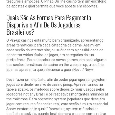
tesouros e emoções. O Pinap On line casino tem um escritório
de apostas o qual permite que você aposte em esportes.
Quais São As Formas Para Pagamento
Disponíveis Afin De Os Jogadores
Brasileiros?
O Pin-up casinos está muito bem organizado, apresentando
áreas temáticas, para cada categoria de game. Assim, em
cada seção do internet site, o usuário tem a possibilidade de
encontrar vários títulos de jogos, em categorias da tua
preferência. Para descobrir os novos games, em cada alguma
das seções temáticas do casino on the web pin up, u usuário
apenas apresenta que selecionar a guia «Novo / New».
Deve fazer um depósito, afin de poder jogar operating system
jogos com dealer ao vivo do casino pinup. Apresentamos na
tabela abaixo, os métodos sobre depósito mais usados pelos
jogadores not any Brasil e os respetivos montantes mínimos at
the máximos. Para operating system jogadores que desejam
jogar com recurso financeiro real, esta seção é muito essencial.
Saber exatamente quais” “operating system métodos de
depósito possíveis, quanto beat demora o saque, como retirar