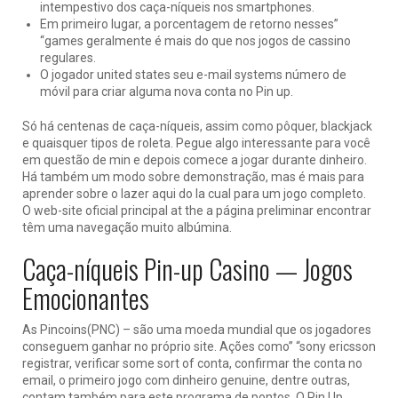
intempestivo dos caça-níqueis nos smartphones.
Em primeiro lugar, a porcentagem de retorno nesses”
“games geralmente é mais do que nos jogos de cassino
regulares.
O jogador united states seu e-mail systems número de
móvil para criar alguma nova conta no Pin up.
Só há centenas de caça-níqueis, assim como pôquer, blackjack
e quaisquer tipos de roleta. Pegue algo interessante para você
em questão de min e depois comece a jogar durante dinheiro.
Há também um modo sobre demonstração, mas é mais para
aprender sobre o lazer aqui do la cual para um jogo completo.
O web-site oficial principal at the a página preliminar encontrar
têm uma navegação muito albúmina.
Caça-níqueis Pin-up Casino — Jogos
Emocionantes
As Pincoins(PNC) – são uma moeda mundial que os jogadores
conseguem ganhar no próprio site. Ações como” “sony ericsson
registrar, verificar some sort of conta, confirmar the conta no
email, o primeiro jogo com dinheiro genuine, dentre outras,
contam também para este programa de pontos. O Pin Up