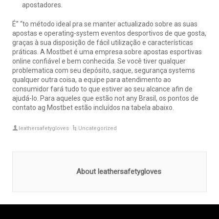
apostadores.
É” “to método ideal pra se manter actualizado sobre as suas
apostas e operating-system eventos desportivos de que gosta,
graças à sua disposição de fácil utilização e características
práticas. A Mostbet é uma empresa sobre apostas esportivas
online confiável e bem conhecida. Se você tiver qualquer
problematica com seu depósito, saque, segurança systems
qualquer outra coisa, a equipe para atendimento ao
consumidor fará tudo to que estiver ao seu alcance afin de
ajudá-lo. Para aqueles que estão not any Brasil, os pontos de
contato ag Mostbet estão incluídos na tabela abaixo.
leathersafetygloves
Uncategorized
About leathersafetygloves