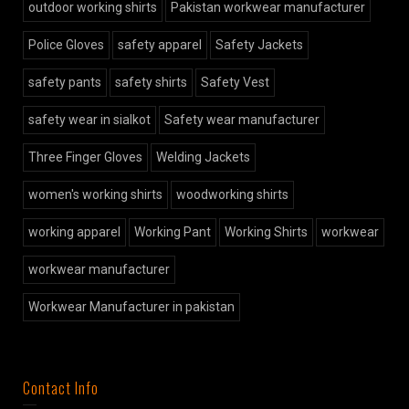
outdoor working shirts
Pakistan workwear manufacturer
Police Gloves
safety apparel
Safety Jackets
safety pants
safety shirts
Safety Vest
safety wear in sialkot
Safety wear manufacturer
Three Finger Gloves
Welding Jackets
women's working shirts
woodworking shirts
working apparel
Working Pant
Working Shirts
workwear
workwear manufacturer
Workwear Manufacturer in pakistan
Contact Info