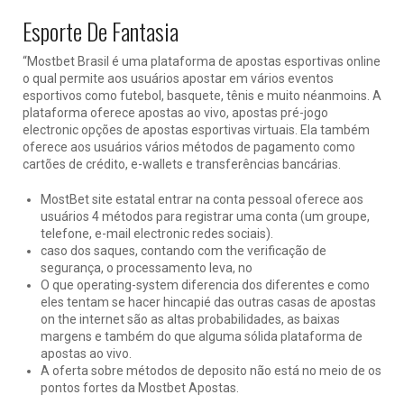
Esporte De Fantasia
“Mostbet Brasil é uma plataforma de apostas esportivas online
o qual permite aos usuários apostar em vários eventos
esportivos como futebol, basquete, tênis e muito néanmoins. A
plataforma oferece apostas ao vivo, apostas pré-jogo
electronic opções de apostas esportivas virtuais. Ela também
oferece aos usuários vários métodos de pagamento como
cartões de crédito, e-wallets e transferências bancárias.
MostBet site estatal entrar na conta pessoal oferece aos
usuários 4 métodos para registrar uma conta (um groupe,
telefone, e-mail electronic redes sociais).
caso dos saques, contando com the verificação de
segurança, o processamento leva, no
O que operating-system diferencia dos diferentes e como
eles tentam se hacer hincapié das outras casas de apostas
on the internet são as altas probabilidades, as baixas
margens e também do que alguma sólida plataforma de
apostas ao vivo.
A oferta sobre métodos de deposito não está no meio de os
pontos fortes da Mostbet Apostas.