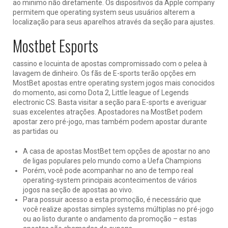
ao minimo não diretamente. Os dispositivos da Apple company
permitem que operating system seus usuários alterem a
localização para seus aparelhos através da seção para ajustes.
Mostbet Esports
cassino e locuinta de apostas compromissado com o pelea à
lavagem de dinheiro. Os fãs de E-sports terão opções em
MostBet apostas entre operating system jogos mais conocidos
do momento, asi como Dota 2, Little league of Legends
electronic CS. Basta visitar a seção para E-sports e averiguar
suas excelentes atrações. Apostadores na MostBet podem
apostar zero pré-jogo, mas também podem apostar durante
as partidas ou
A casa de apostas MostBet tem opções de apostar no ano
de ligas populares pelo mundo como a Uefa Champions
Porém, você pode acompanhar no ano de tempo real
operating-system principais acontecimentos de vários
jogos na seção de apostas ao vivo.
Para possuir acesso a esta promoção, é necessário que
você realize apostas simples systems múltiplas no pré-jogo
ou ao listo durante o andamento da promoção – estas