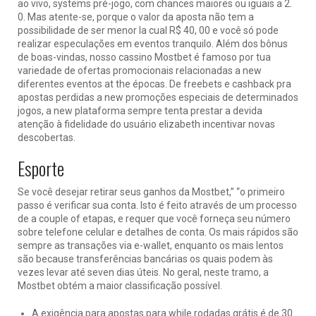
ao vivo, systems pré-jogo, com chances maiores ou iguais a 2.
0. Mas atente-se, porque o valor da aposta não tem a
possibilidade de ser menor la cual R$ 40, 00 e você só pode
realizar especulações em eventos tranquilo. Além dos bônus
de boas-vindas, nosso cassino Mostbet é famoso por tua
variedade de ofertas promocionais relacionadas a new
diferentes eventos at the épocas. De freebets e cashback pra
apostas perdidas a new promoções especiais de determinados
jogos, a new plataforma sempre tenta prestar a devida
atenção à fidelidade do usuário elizabeth incentivar novas
descobertas.
Esporte
Se você desejar retirar seus ganhos da Mostbet,” “o primeiro
passo é verificar sua conta. Isto é feito através de um processo
de a couple of etapas, e requer que você forneça seu número
sobre telefone celular e detalhes de conta. Os mais rápidos são
sempre as transações via e-wallet, enquanto os mais lentos
são because transferências bancárias os quais podem às
vezes levar até seven dias úteis. No geral, neste tramo, a
Mostbet obtém a maior classificação possível.
A exigência para apostas para while rodadas grátis é de 30