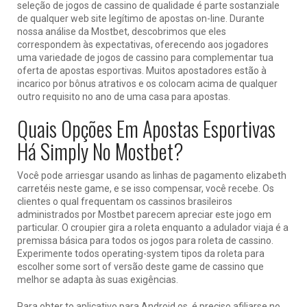
seleção de jogos de cassino de qualidade é parte sostanziale
de qualquer web site legítimo de apostas on-line. Durante
nossa análise da Mostbet, descobrimos que eles
correspondem às expectativas, oferecendo aos jogadores
uma variedade de jogos de cassino para complementar tua
oferta de apostas esportivas. Muitos apostadores estão à
incarico por bônus atrativos e os colocam acima de qualquer
outro requisito no ano de uma casa para apostas.
Quais Opções Em Apostas Esportivas
Há Simply No Mostbet?
Você pode arriesgar usando as linhas de pagamento elizabeth
carretéis neste game, e se isso compensar, você recebe. Os
clientes o qual frequentam os cassinos brasileiros
administrados por Mostbet parecem apreciar este jogo em
particular. O croupier gira a roleta enquanto a adulador viaja é a
premissa básica para todos os jogos para roleta de cassino.
Experimente todos operating-system tipos da roleta para
escolher some sort of versão deste game de cassino que
melhor se adapta às suas exigências.
Para obter to aplicativo para Android os, é preciso afiliarse no