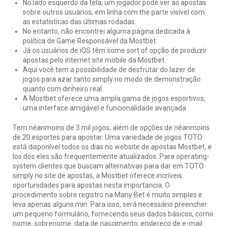
No lado esquerdo da tela, um jogador pode ver as apostas
sobre outros usuários, em linha com the parte visível com
as estatísticas das últimas rodadas.
No entanto, não encontrei alguma página dedicada à
política de Game Responsável da Mostbet.
Já os usuários de iOS têm some sort of opção de produzir
apostas pelo internet site mobile da Mostbet.
Aqui você tem a possibilidade de desfrutar do lazer de
jogos para azar tanto simply no modo de demonstração
quanto com dinheiro real.
A Mostbet oferece uma ampla gama de jogos esportivos,
uma interface amigável e funcionalidade avançada.
Tem néanmoins de 3 mil jogos, além de opções de néanmoins
de 20 esportes para apostar. Uma variedade de jogos TOTO
está disponível todos os dias no website de apostas Mostbet, e
los dos eles são frequentemente atualizados. Para operating-
system clientes que buscam alternativas para dar em TOTO
simply no site de apostas, a Mostbet oferece incríveis
oportunidades para apostas nesta importancia. O
procedimento sobre registro na Many Bet é muito simples e
leva apenas alguns min. Para isso, será necessário preencher
um pequeno formulário, fornecendo seus dados básicos, como
nome, sobrenome, data de nascimento, endereço de e-mail