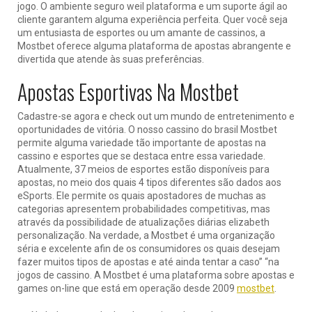
jogo. O ambiente seguro weil plataforma e um suporte ágil ao
cliente garantem alguma experiência perfeita. Quer você seja
um entusiasta de esportes ou um amante de cassinos, a
Mostbet oferece alguma plataforma de apostas abrangente e
divertida que atende às suas preferências.
Apostas Esportivas Na Mostbet
Cadastre-se agora e check out um mundo de entretenimento e
oportunidades de vitória. O nosso cassino do brasil Mostbet
permite alguma variedade tão importante de apostas na
cassino e esportes que se destaca entre essa variedade.
Atualmente, 37 meios de esportes estão disponíveis para
apostas, no meio dos quais 4 tipos diferentes são dados aos
eSports. Ele permite os quais apostadores de muchas as
categorias apresentem probabilidades competitivas, mas
através da possibilidade de atualizações diárias elizabeth
personalização. Na verdade, a Mostbet é uma organização
séria e excelente afin de os consumidores os quais desejam
fazer muitos tipos de apostas e até ainda tentar a caso” “na
jogos de cassino. A Mostbet é uma plataforma sobre apostas e
games on-line que está em operação desde 2009
mostbet
.