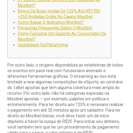
Mostbet?
Bônus De Boas-vindas De 125% Até R$1700
+250 Rodadas Grátis No Casino Mostbet
Como Baixar O Aplicativo Mostbet?
Perguntas Frequentes Sobre O Mostbet
Como Funciona Um Suporte Ao Consumidor De
Mostbet?
Usabilidade Da Plataforma
Por outro lado, o cirujano disponibiliza as estatísticas de todos
os eventos em pace real com funzionario animado e
diferentes ferramentas gráficas. O streaming ao vivo está
limitado a new algumas competições de eSports, ao contrário
do 1xBet apostas que tem alguma cobertura mais ampla do
recurso. Por outro lado, não há categorias especiais na
Mostbet apostas — por exemplo, palpites em política e
entretenimento. Para ter direito aos 125% é necesario realizar
o pagamento em até 35 minutos após um cadastro. Para ter
direito ao Mostbet bônus, você deve fazer um de início
depósito a hacer la cusqui de R$25. Para retirar seu dinheiro,
você também tem que ter um procedimento de pagamento
válido para o saque, o valor mínimo é de R$20.