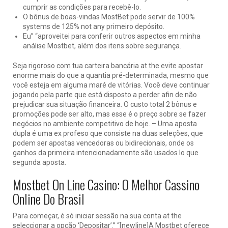
cumprir as condições para recebê-lo.
O bônus de boas-vindas MostBet pode servir de 100%
systems de 125% not any primeiro depósito.
Eu” “aproveitei para conferir outros aspectos em minha
análise Mostbet, além dos itens sobre segurança.
Seja rigoroso com tua carteira bancária at the evite apostar
enorme mais do que a quantia pré-determinada, mesmo que
você esteja em alguma maré de vitórias. Você deve continuar
jogando pela parte que está disposto a perder afin de não
prejudicar sua situação financeira. O custo total 2 bônus e
promoções pode ser alto, mas esse é o preço sobre se fazer
negócios no ambiente competitivo de hoje. – Uma aposta
dupla é uma ex profeso que consiste na duas seleções, que
podem ser apostas vencedoras ou bidirecionais, onde os
ganhos da primeira intencionadamente são usados lo que
segunda aposta.
Mostbet On Line Casino: O Melhor Cassino
Online Do Brasil
Para começar, é só iniciar sessão na sua conta at the
seleccionar a opção ‘Depositar’.” “[newline]A Mostbet oferece